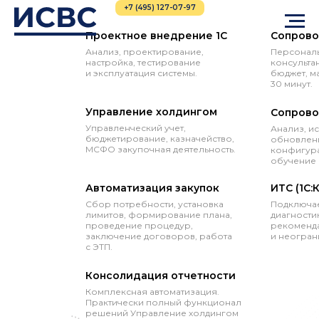
+7 (495) 127-07-97
Проектное внедрение 1С
Сопрово
Анализ, проектирование,
Персональ
настройка, тестирование
консульта
и эксплуатация системы.
бюджет, м
30 минут.
Управление холдингом
Сопрово
Управленческий учет,
Анализ, и
бюджетирование, казначейство,
обновлени
МСФО закупочная деятельность.
конфигура
обучение 
Автоматизация закупок
ИТС (1С:
Сбор потребности, установка
Подключае
лимитов, формирование плана,
диагностик
проведение процедур,
рекоменда
заключение договоров, работа
и неогран
с ЭТП.
Консолидация отчетности
Комплексная автоматизация.
Практически полный функционал
решений Управление холдингом