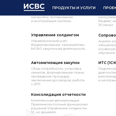
Проектное внедрение 1С
Сопрово
ПРОДУКТЫ И УСЛУГИ
ПРОЕ
Анализ, проектирование,
Персональ
настройка, тестирование
консульта
и эксплуатация системы.
бюджет, м
30 минут.
Управление холдингом
Сопрово
Управленческий учет,
Анализ, и
бюджетирование, казначейство,
обновлени
МСФО закупочная деятельность.
конфигура
обучение 
Автоматизация закупок
ИТС (1С:
Сбор потребности, установка
Подключае
лимитов, формирование плана,
диагностик
проведение процедур,
рекоменда
заключение договоров, работа
и неогран
с ЭТП.
Консолидация отчетности
Комплексная автоматизация.
Практически полный функционал
решений Управление холдингом
1С, но дешевле.