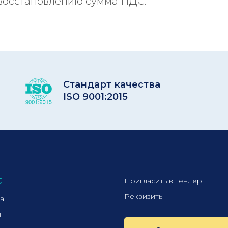
восстановлению сумма НДС.
Стандарт качества
ISO 9001:2015
С
Пригласить в тендер
Реквизиты
а
ы