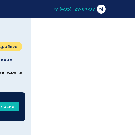
+7 (495) 127-07-97
дробнее
ление
ть внедрения
ьтация