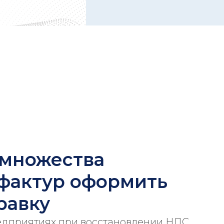
 множества
-фактур оформить
равку
едприятиях при восстановлении НДС,