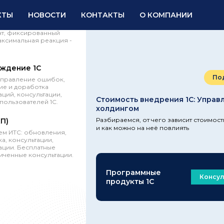
ждение 1С по SLA
КТЫ
НОВОСТИ
КОНТАКТЫ
О КОМПАНИИ
ный администратор,
нт, фиксированный
аксимальная реакция -
ждение 1С
По
справление ошибок,
е и доработка
ций, консультации,
Стоимость внедрения 1С: Управ
пользователей 1С.
холдингом
Разбираемся, от чего зависит стоимос
КП)
и как можно на неё повлиять
м ИТС: обновления,
а, консультации,
ции. Бесплатные
иченные консультации.
Программные
Консул
продукты 1С