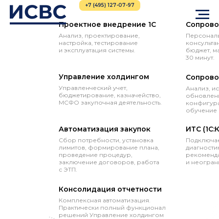
+7 (495) 127-07-97
Проектное внедрение 1С
Сопрово
Анализ, проектирование,
Персональ
настройка, тестирование
консульта
и эксплуатация системы.
бюджет, м
30 минут.
Управление холдингом
Сопрово
Управленческий учет,
Анализ, и
бюджетирование, казначейство,
обновлени
МСФО закупочная деятельность.
конфигура
обучение 
Автоматизация закупок
ИТС (1С:
Сбор потребности, установка
Подключае
лимитов, формирование плана,
диагностик
проведение процедур,
рекоменда
заключение договоров, работа
и неогран
с ЭТП.
Консолидация отчетности
Комплексная автоматизация.
Практически полный функционал
решений Управление холдингом