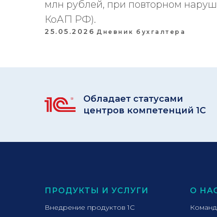
млн рублей, при повторном нарушени
КоАП РФ).
25.05.2026
Дневник бухгалтера
Обладает статусами
центров компетенций 1С
ПРОДУКТЫ И УСЛУГИ
О НА
Внедрение продуктов 1С
Команд