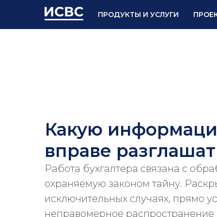
ПРОДУКТЫ И УСЛУГИ
ПРОЕ
Проектное внедрение 1С
Управление холдингом
Какую информаци
вправе разглашат
Автоматизация закупок
Работа бухгалтера связана с обр
охраняемую законом тайну. Раскры
исключительных случаях, прямо у
Консолидация отчетности
неправомерное распространение