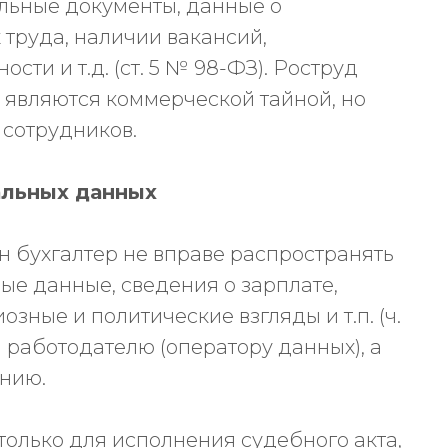
ельные документы, данные о
 труда, наличии вакансий,
ти и т.д. (ст. 5 № 98-ФЗ). Роструд
е являются коммерческой тайной, но
сотрудников.
альных данных
н бухгалтер не вправе распространять
ные данные, сведения о зарплате,
зные и политические взгляды и т.п. (ч.
тся работодателю (оператору данных), а
ению.
только для исполнения судебного акта,