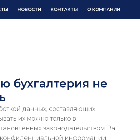
КТЫ
НОВОСТИ
КОНТАКТЫ
О КОМПАНИИ
Сопровождение 1С по SLA
Сопровождение 1С
ю бухгалтерия не
ь
ИТС (1С:КП)
аботкой данных, составляющих
вать их можно только в
становленных законодательством. За
 конфиденциальной информации