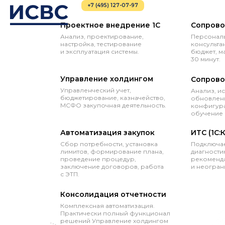
+7 (495) 127-07-97
Проектное внедрение 1С
Сопрово
Анализ, проектирование,
Персональ
настройка, тестирование
консульта
и эксплуатация системы.
бюджет, м
30 минут.
Управление холдингом
Сопрово
Управленческий учет,
Анализ, и
бюджетирование, казначейство,
обновлени
МСФО закупочная деятельность.
конфигура
обучение 
Автоматизация закупок
ИТС (1С:
Сбор потребности, установка
Подключае
лимитов, формирование плана,
диагностик
проведение процедур,
рекоменда
заключение договоров, работа
и неогран
с ЭТП.
Консолидация отчетности
Комплексная автоматизация.
Практически полный функционал
решений Управление холдингом