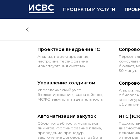
ПРОДУКТЫ И УСЛУГИ
ПРОЕ
Проектное внедрение 1С
Сопрово
Анализ, проектирование,
Персональ
настройка, тестирование
консульта
и эксплуатация системы.
бюджет, м
30 минут.
Управление холдингом
Сопрово
Управленческий учет,
Анализ, и
бюджетирование, казначейство,
обновлени
МСФО закупочная деятельность.
конфигура
обучение 
Автоматизация закупок
ИТС (1С:
Сбор потребности, установка
Подключае
лимитов, формирование плана,
диагностик
проведение процедур,
рекоменда
заключение договоров, работа
и неогран