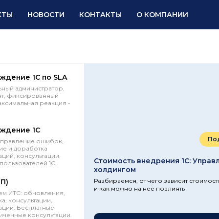
КТЫ
НОВОСТИ
КОНТАКТЫ
О КОМПАНИИ
ждение 1С по SLA
ный администратор,
нт, фиксированный
аксимальная реакция -
ждение 1С
По
справление ошибок,
е и доработка
ций, консультации,
Стоимость внедрения 1С: Управ
пользователей 1С.
холдингом
Разбираемся, от чего зависит стоимос
КП)
и как можно на неё повлиять
м ИТС: обновления,
а, консультации,
ции. Бесплатные
иченные консультации.