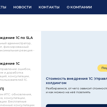
КТЫ
НОВОСТИ
КОНТАКТЫ
О КОМПАНИИ
ждение 1С по SLA
ный администратор,
нт, фиксированный
аксимальная реакция -
ждение 1С
По
справление ошибок,
е и доработка
ций, консультации,
Стоимость внедрения 1С: Управ
пользователей 1С.
холдингом
Разбираемся, от чего зависит стоимос
КП)
и как можно на неё повлиять
м ИТС: обновления,
а, консультации,
ции. Бесплатные
иченные консультации.