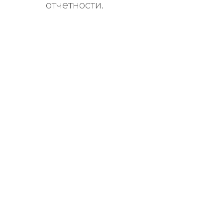
отчетности.
В
и с