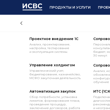
ПРОДУКТЫ И УСЛУГИ
ПРОЕ
Проектное внедрение 1С
Сопрово
Анализ, проектирование,
Персональ
настройка, тестирование
консульта
и эксплуатация системы.
бюджет, м
30 минут.
Управление холдингом
Сопрово
Управленческий учет,
Анализ, и
бюджетирование, казначейство,
обновлени
МСФО закупочная деятельность.
конфигура
обучение 
Автоматизация закупок
ИТС (1С:
Сбор потребности, установка
Подключае
лимитов, формирование плана,
диагностик
проведение процедур,
рекоменда
заключение договоров, работа
и неогран