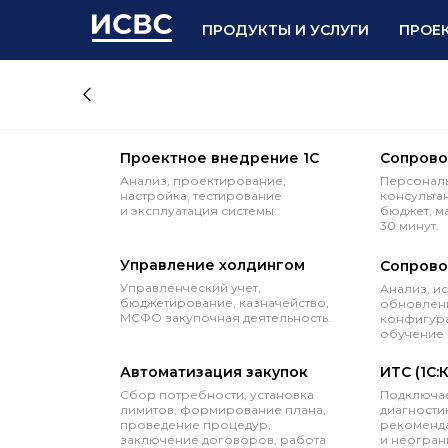
ПРОДУКТЫ И УСЛУГИ
ПРОЕ
Проектное внедрение 1С
Сопрово
Анализ, проектирование,
Персональ
настройка, тестирование
консульта
и эксплуатация системы.
бюджет, м
30 минут.
Управление холдингом
Сопрово
Управленческий учет,
Анализ, и
бюджетирование, казначейство,
обновлени
МСФО закупочная деятельность.
конфигура
обучение 
Автоматизация закупок
ИТС (1С:
Сбор потребности, установка
Подключае
лимитов, формирование плана,
диагностик
проведение процедур,
рекоменда
заключение договоров, работа
и неогран