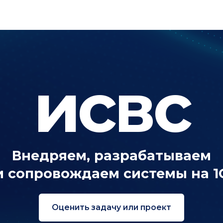
исвс
недряем, разрабатываем
опровождаем системы на 1С
Оценить задачу или проект