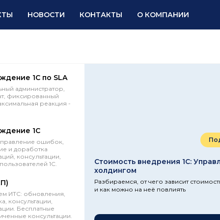
КТЫ
НОВОСТИ
КОНТАКТЫ
О КОМПАНИИ
ждение 1С по SLA
ный администратор,
нт, фиксированный
аксимальная реакция -
ждение 1С
По
справление ошибок,
е и доработка
ций, консультации,
Стоимость внедрения 1С: Управ
пользователей 1С.
холдингом
Разбираемся, от чего зависит стоимос
КП)
и как можно на неё повлиять
м ИТС: обновления,
а, консультации,
ции. Бесплатные
иченные консультации.