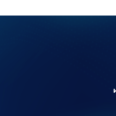
В
и с