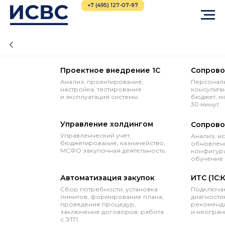
+7 (495) 127-07-97
Проектное внедрение 1С
Сопрово
Анализ, проектирование,
Персональ
настройка, тестирование
консульта
и эксплуатация системы.
бюджет, м
30 минут.
Управление холдингом
Сопрово
Управленческий учет,
Анализ, и
бюджетирование, казначейство,
обновлени
МСФО закупочная деятельность.
конфигура
обучение 
Автоматизация закупок
ИТС (1С:
Сбор потребности, установка
Подключае
лимитов, формирование плана,
диагностик
проведение процедур,
рекоменда
заключение договоров, работа
и неогран
с ЭТП.