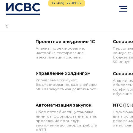
+7 (495) 127-07-97
Проектное внедрение 1С
Сопрово
Анализ, проектирование,
Персональ
настройка, тестирование
консульта
и эксплуатация системы.
бюджет, м
30 минут.
Управление холдингом
Сопрово
Управленческий учет,
Анализ, и
бюджетирование, казначейство,
обновлени
МСФО закупочная деятельность.
конфигура
обучение 
Автоматизация закупок
ИТС (1С:
Сбор потребности, установка
Подключае
лимитов, формирование плана,
диагностик
проведение процедур,
рекоменда
заключение договоров, работа
и неогран
с ЭТП.