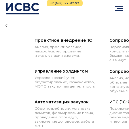
+7 (495) 127-07-97
Проектное внедрение 1С
Сопрово
Анализ, проектирование,
Персональ
настройка, тестирование
консульта
и эксплуатация системы.
бюджет, м
30 минут.
Управление холдингом
Сопрово
Управленческий учет,
Анализ, и
бюджетирование, казначейство,
обновлени
МСФО закупочная деятельность.
конфигура
обучение 
Автоматизация закупок
ИТС (1С:
Сбор потребности, установка
Подключае
лимитов, формирование плана,
диагностик
проведение процедур,
рекоменда
заключение договоров, работа
и неогран
с ЭТП.