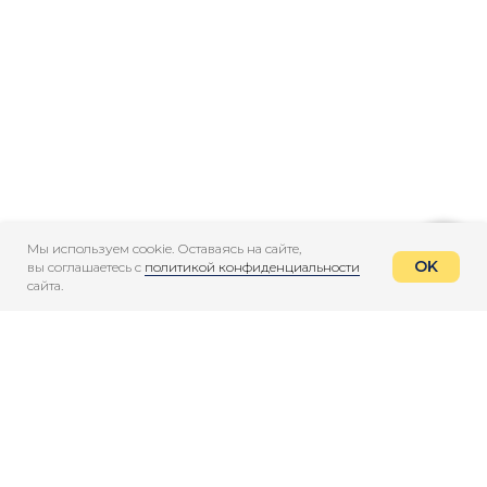
Внедряем, разрабатываем
и сопровождаем системы на 1С
Оценить задачу или проект
Мы используем cookie. Оставаясь на сайте,
OK
вы соглашаетесь с
политикой конфиденциальности
сайта.